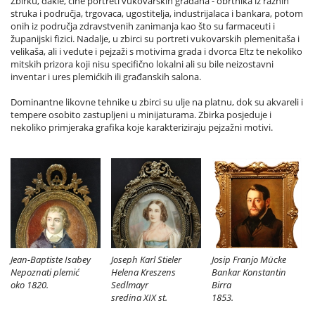
Zbirku, dakle, čine portreti vukovarskih građana - obrtnika iz raznih
struka i područja, trgovaca, ugostitelja, industrijalaca i bankara, potom
onih iz područja zdravstvenih zanimanja kao što su farmaceuti i
županijski fizici. Nadalje, u zbirci su portreti vukovarskih plemenitaša i
velikaša, ali i vedute i pejzaži s motivima grada i dvorca Eltz te nekoliko
mitskih prizora koji nisu specifično lokalni ali su bile neizostavni
inventar i ures plemićkih ili građanskih salona.
Dominantne likovne tehnike u zbirci su ulje na platnu, dok su akvareli i
tempere osobito zastupljeni u minijaturama. Zbirka posjeduje i
nekoliko primjeraka grafika koje karakteriziraju pejzažni motivi.
Jean-Baptiste Isabey
Joseph Karl Stieler
Josip Franjo Mücke
Nepoznati plemić
Helena Kreszens
Bankar Konstantin
oko 1820.
Sedlmayr
Birra
sredina XIX st.
1853.