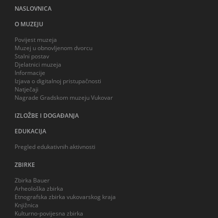
NASLOVNICA
O MUZEJU
Povijest muzeja
Muzej u obnovljenom dvorcu
Stalni postav
Djelatnici muzeja
Informacije
Izjava o digitalnoj pristupačnosti
Natječaji
Nagrade Gradskom muzeju Vukovar
IZLOŽBE I DOGAĐANJA
EDUKACIJA
Pregled edukativnih aktivnosti
ZBIRKE
Zbirka Bauer
Arheološka zbirka
Etnografska zbirka vukovarskog kraja
Knjižnica
Kulturno-povijesna zbirka