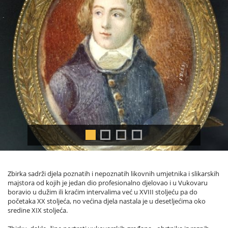
Zbirka sadrži djela poznatih i nepoznatih likovnih umjetnika i slikarskih
majstora od kojih je jedan dio profesionalno djelovao i u Vukovaru
boravio u dužim ili kraćim intervalima već u XVIII stoljeću pa do
početaka XX stoljeća, no većina djela nastala je u desetljećima oko
sredine XIX stoljeća.