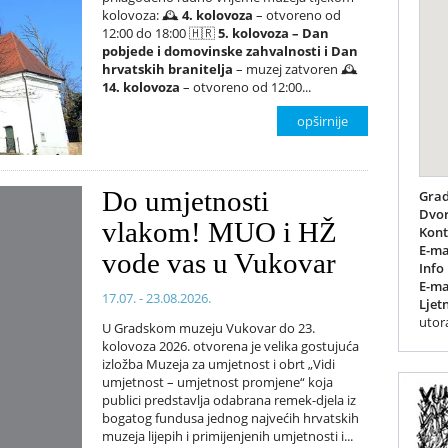
kolovoza: 🕰️
4. kolovoza
– otvoreno od
12:00 do 18:00 🇭🇷
5. kolovoza – Dan
pobjede i domovinske zahvalnosti i Dan
hrvatskih branitelja
– muzej zatvoren 🕰️
14. kolovoza
– otvoreno od 12:00...
opširnije
Do umjetnosti
Grad
Dvor
vlakom! MUO i HŽ
Kont
E-ma
vode vas u Vukovar
Info
E-ma
17.07. - 23.08.2026.
Ljet
utora
U Gradskom muzeju Vukovar do 23.
kolovoza 2026. otvorena je velika gostujuća
izložba Muzeja za umjetnost i obrt „Vidi
umjetnost – umjetnost promjene“ koja
publici predstavlja odabrana remek-djela iz
bogatog fundusa jednog najvećih hrvatskih
muzeja lijepih i primijenjenih umjetnosti i...