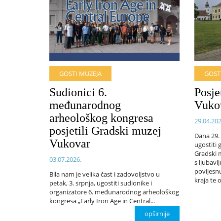
GOSTI MUZEJA
GOST
Sudionici 6.
Posje
međunarodnog
Vuko
arheološkog kongresa
29.04.202
posjetili Gradski muzej
Dana 29. 
Vukovar
ugostiti 
Gradski 
03.07.2026.
s ljubavlj
povijesn
Bila nam je velika čast i zadovoljstvo u
kraja te o
petak, 3. srpnja, ugostiti sudionike i
organizatore 6. međunarodnog arheološkog
kongresa „Early Iron Age in Central...
opširnije