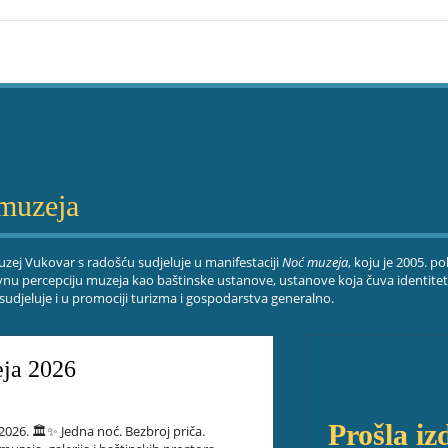
muzeja
zej Vukovar s radošću sudjeluje u manifestaciji
Noć muzeja
, koju je 2005. p
nu percepciju muzeja kao baštinske ustanove, ustanove koja čuva identitet
 sudjeluje i u promociji turizma i gospodarstva generalno.
ja 2026
Prošla iz
26. 🏛️✨ Jedna noć. Bezbroj priča.