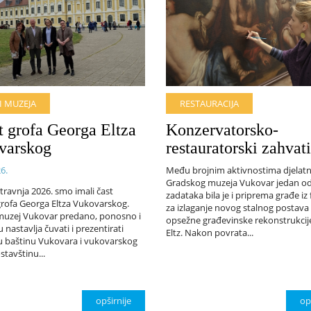
I MUZEJA
RESTAURACIJA
t grofa Georga Eltza
Konzervatorsko-
varskog
restauratorski zahvati
6.
Među brojnim aktivnostima djelatn
Gradskog muzeja Vukovar jedan od
travnja 2026. smo imali čast
zadataka bila je i priprema građe i
grofa Georga Eltza Vukovarskog.
za izlaganje novog stalnog postav
muzej Vukovar predano, ponosno i
opsežne građevinske rekonstrukcij
u nastavlja čuvati i prezentirati
Eltz. Nakon povrata...
u baštinu Vukovara i vukovarskog
stavštinu...
opširnije
op