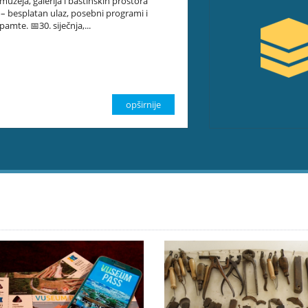
uzeja, galerija i baštinskih prostora
 – besplatan ulaz, posebni programi i
 pamte. 📅30. siječnja,...
opširnije