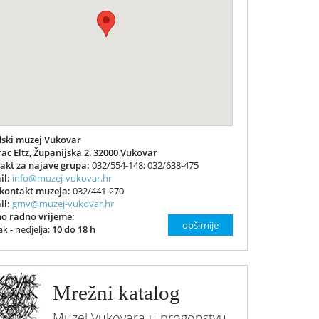
ski muzej Vukovar
ac Eltz, Županijska 2, 32000 Vukovar
akt za najave grupa:
032/554-148; 032/638-475
il:
info@muzej-vukovar.hr
 kontakt muzeja:
032/441-270
il:
gmv@muzej-vukovar.hr
no radno vrijeme:
opširnije
k - nedjelja:
10 do 18 h
Mrežni katalog
Muzej Vukovara u progonstvu