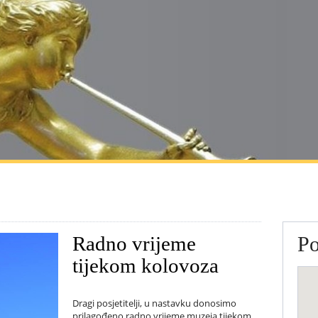
Po
Radno vrijeme
tijekom kolovoza
Dragi posjetitelji, u nastavku donosimo
prilagođeno radno vrijeme muzeja tijekom