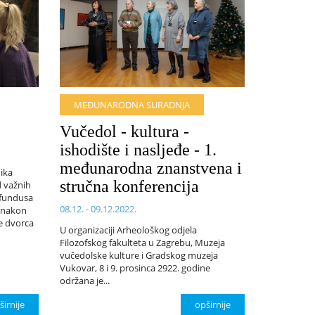
MEĐUNARODNA SURADNJA
Vučedol - kultura -
ishodište i nasljeđe - 1.
međunarodna znanstvena i
ika
stručna konferencija
 važnih
z fundusa
08.12. - 09.12.2022.
a nakon
e dvorca
U organizaciji Arheološkog odjela
Filozofskog fakulteta u Zagrebu, Muzeja
vučedolske kulture i Gradskog muzeja
Vukovar, 8 i 9. prosinca 2922. godine
održana je...
širnije
opširnije