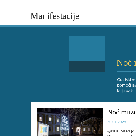
Manifestacije
Noć 
Gradski mu
pomoći jav
koja uz to
Noć muze
30.01.2026.
🌙NOĆ MUZEJA 20