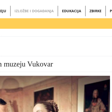
EJU
IZLOŽBE I DOGAĐANJA
EDUKACIJA
ZBIRKE
P
 muzeju Vukovar