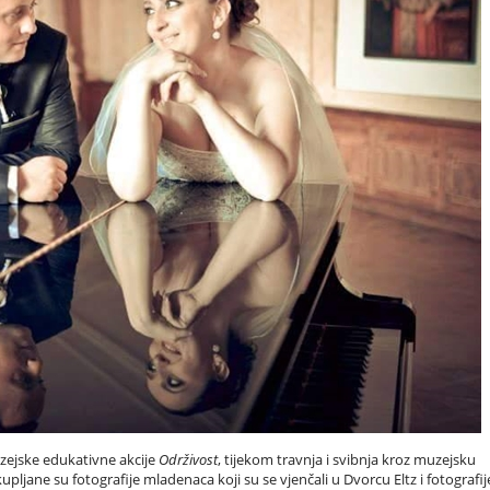
zejske edukativne akcije
Održivost
, tijekom travnja i svibnja kroz muzejsku
ne su fotografije mladenaca koji su se vjenčali u Dvorcu Eltz i fotografij