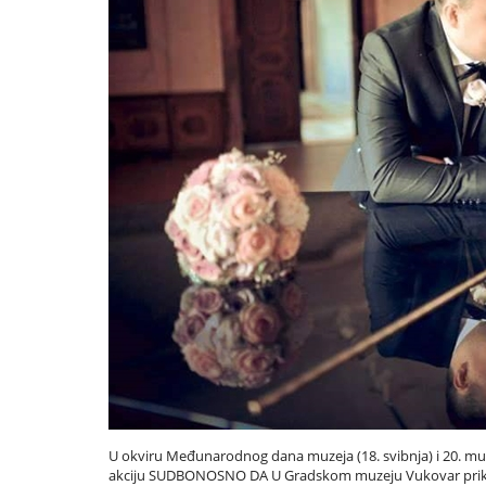
U okviru Međunarodnog dana muzeja (18. svibnja) i 20. mu
akciju SUDBONOSNO DA U Gradskom muzeju Vukovar prikuplja