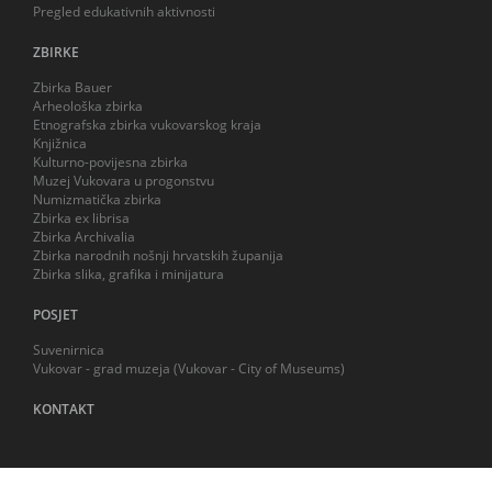
Pregled edukativnih aktivnosti
ZBIRKE
Zbirka Bauer
Arheološka zbirka
Etnografska zbirka vukovarskog kraja
Knjižnica
Kulturno-povijesna zbirka
Muzej Vukovara u progonstvu
Numizmatička zbirka
Zbirka ex librisa
Zbirka Archivalia
Zbirka narodnih nošnji hrvatskih županija
Zbirka slika, grafika i minijatura
POSJET
Suvenirnica
Vukovar - grad muzeja (Vukovar - City of Museums)
KONTAKT