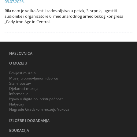
03.07.2026.
Bila nam je velika čast i zadovoljstvo u petak, 3. srpnja, ugostiti
sudionike i organizatore 6. međunarodnog arheološkog kongresa
„Early Iron Age in Central...
NASLOVNICA
O MUZEJU
Povijest muzeja
Muzej u obnovljenom dvorcu
Stalni postav
Djelatnici muzeja
Informacije
Izjava o digitalnoj pristupačnosti
Natječaji
Nagrade Gradskom muzeju Vukovar
IZLOŽBE I DOGAĐANJA
EDUKACIJA