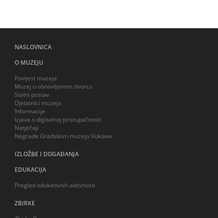
NASLOVNICA
O MUZEJU
Povijest muzeja
Muzej u obnovljenom dvorcu
Stalni postav
Djelatnici muzeja
Informacije
Izjava o digitalnoj pristupačnosti
Natječaji
Nagrade Gradskom muzeju Vukovar
IZLOŽBE I DOGAĐANJA
EDUKACIJA
Pregled edukativnih aktivnosti
ZBIRKE