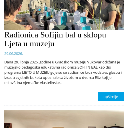
Radionica Sofijin bal u sklopu
Ljeta u muzeju
29.06.2026.
Dana 29. lipnja 2026. godine u Gradskom muzeju Vukovar održana je
muzejsko pedagoška edukativna radionica SOFIJIN BAL kao dio
programa LJETO U MUZEJU gdje su se sudionice kroz vodstvo, glazbu i
izradu cvjetnih buketa upoznale sa životom u dvorcu Eltz koji je
ostavština njemačke vlastelinske...
opširnije