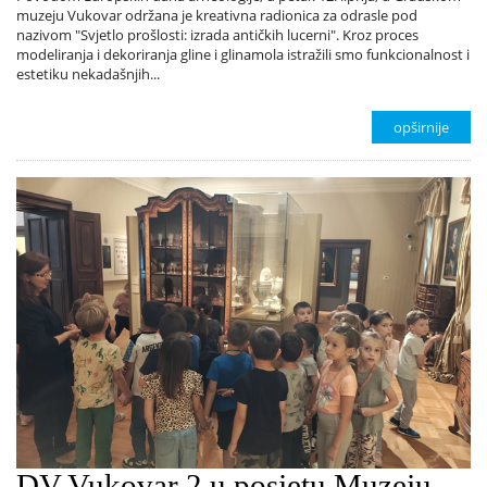
muzeju Vukovar održana je kreativna radionica za odrasle pod
nazivom "Svjetlo prošlosti: izrada antičkih lucerni". Kroz proces
modeliranja i dekoriranja gline i glinamola istražili smo funkcionalnost i
estetiku nekadašnjih...
opširnije
DV Vukovar 2 u posjetu Muzeju