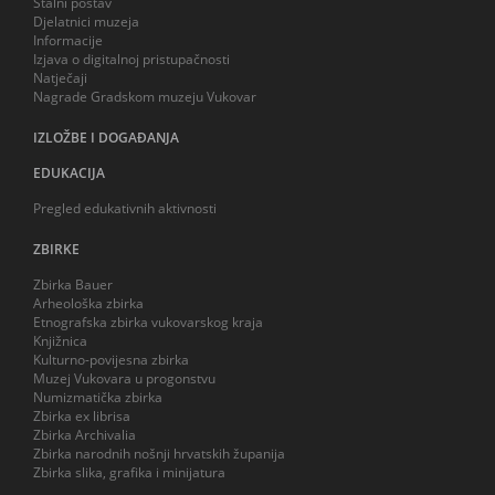
Stalni postav
Djelatnici muzeja
Informacije
Izjava o digitalnoj pristupačnosti
Natječaji
Nagrade Gradskom muzeju Vukovar
IZLOŽBE I DOGAĐANJA
EDUKACIJA
Pregled edukativnih aktivnosti
ZBIRKE
Zbirka Bauer
Arheološka zbirka
Etnografska zbirka vukovarskog kraja
Knjižnica
Kulturno-povijesna zbirka
Muzej Vukovara u progonstvu
Numizmatička zbirka
Zbirka ex librisa
Zbirka Archivalia
Zbirka narodnih nošnji hrvatskih županija
Zbirka slika, grafika i minijatura