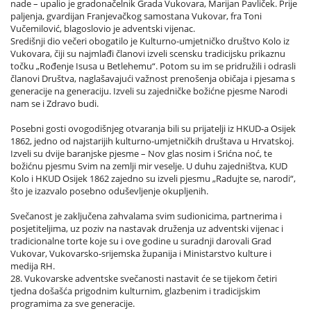
nade – upalio je gradonačelnik Grada Vukovara, Marijan Pavliček. Prije
paljenja, gvardijan Franjevačkog samostana Vukovar, fra Toni
Vučemilović, blagoslovio je adventski vijenac.
Središnji dio večeri obogatilo je Kulturno-umjetničko društvo Kolo iz
Vukovara, čiji su najmlađi članovi izveli scensku tradicijsku prikaznu
točku „Rođenje Isusa u Betlehemu“. Potom su im se pridružili i odrasli
članovi Društva, naglašavajući važnost prenošenja običaja i pjesama s
generacije na generaciju. Izveli su zajedničke božićne pjesme Narodi
nam se i Zdravo budi.
Posebni gosti ovogodišnjeg otvaranja bili su prijatelji iz HKUD-a Osijek
1862, jedno od najstarijih kulturno-umjetničkih društava u Hrvatskoj.
Izveli su dvije baranjske pjesme – Nov glas nosim i Srićna noć, te
božićnu pjesmu Svim na zemlji mir veselje. U duhu zajedništva, KUD
Kolo i HKUD Osijek 1862 zajedno su izveli pjesmu „Radujte se, narodi“,
što je izazvalo posebno oduševljenje okupljenih.
Svečanost je zaključena zahvalama svim sudionicima, partnerima i
posjetiteljima, uz poziv na nastavak druženja uz adventski vijenac i
tradicionalne torte koje su i ove godine u suradnji darovali Grad
Vukovar, Vukovarsko-srijemska županija i Ministarstvo kulture i
medija RH.
28. Vukovarske adventske svečanosti nastavit će se tijekom četiri
tjedna došašća prigodnim kulturnim, glazbenim i tradicijskim
programima za sve generacije.