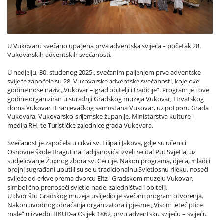
U Vukovaru svečano upaljena prva adventska svijeća – početak 28.
Vukovarskih adventskih svečanosti.
U nedjelju, 30. studenog 2025., svečanim paljenjem prve adventske
svijeće započele su 28. Vukovarske adventske svečanosti, koje ove
godine nose naziv „Vukovar – grad obitelji i tradicije“. Program je i ove
godine organiziran u suradnji Gradskog muzeja Vukovar, Hrvatskog
doma Vukovar i Franjevačkog samostana Vukovar, uz potporu Grada
Vukovara, Vukovarsko-srijemske županije, Ministarstva kulture i
medija RH, te Turističke zajednice grada Vukovara.
Svečanost je započela u crkvi sv. Filipa i Jakova, gdje su učenici
Osnovne škole Dragutina Tadijanovića izveli recital Put Svjetla, uz
sudjelovanje Župnog zbora sv. Cecilije. Nakon programa, djeca, mladi i
brojni sugrađani uputili su se u tradicionalnu Svjetlosnu rijeku, noseći
svijeće od crkve prema dvorcu Eltz i Gradskom muzeju Vukovar,
simbolično prenoseći svjetlo nade, zajedništva i obitelji.
U dvorištu Gradskog muzeja uslijedio je svečani program otvorenja.
Nakon uvodnog obraćanja organizatora i pjesme „Visom leteć ptice
male“ u izvedbi HKUD-a Osijek 1862, prvu adventsku svijeću – svijeću