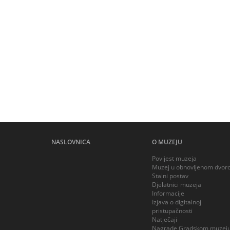
NASLOVNICA
O MUZEJU
Povijest muzeja
Muzej u obnovljenom dvor
Stalni postav
Djelatnici muzeja
Informacije
Izjava o digitalnoj
pristupačnosti
Natječaji
Nagrade Gradskom muzej