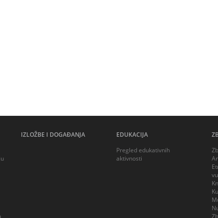
IZLOŽBE I DOGAĐANJA
EDUKACIJA
Z
Pregled edukativnih
Zb
cu
aktivnosti
Ar
Et
vu
Kn
Ku
Mu
Nu
u
Zb