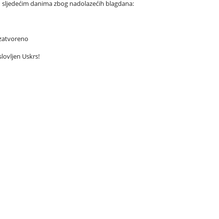
u sljedećim danima zbog nadolazećih blagdana:
zatvoreno
lovljen Uskrs!