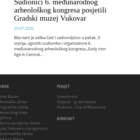
Sudionici 6. međunarodnog
arheološkog kongresa posjetili
Gradski muzej Vukovar
03.07.2026.
Bila nam je velika čast i zadovoljstvo u petak, 3.
srpnja, ugostiti sudionike i organizatore 6.
međunarodnog arheološkog kongresa „Early Iron
Age in Central...
BIRKE
POSJET
irka Bauer
Suvenirnica
heološka zbirka
Vukovar - grad muzeja
nografska zbirka
(Vukovar - City of Museums)
kovarskog kraja
jižnica
KONTAKT
lturno-povijesna zbirka
zej Vukovara u progonstvu
mizmatička zbirka
irka ex librisa