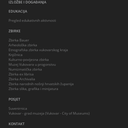
IZLOŽBE I DOGAĐANJA
EDUKACIJA
Pregled edukativnih aktivnosti
ZBIRKE
Zbirka Bauer
Arheološka zbirka
Etnografska zbirka vukovarskog kraja
Knjižnica
Kulturno-povijesna zbirka
Muzej Vukovara u progonstvu
Numizmatička zbirka
Zbirka ex librisa
Zbirka Archivalia
Zbirka narodnih nošnji hrvatskih županija
Zbirka slika, grafika i minijatura
POSJET
Suvenirnica
Vukovar - grad muzeja (Vukovar - City of Museums)
KONTAKT