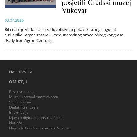
posjetili Gradski muzej
Vukovar
03.07.2026.
Bila nam je velika čast i zadovoljstvo u petak, 3. srpnja, ugostiti
sudionike i organizatore 6. međunarodnog arheološkog kongresa
„Early Iron Age in Central...
NASLOVNICA
O MUZEJU
Povijest muzeja
Muzej u obnovljenom dvorcu
Stalni postav
Djelatnici muzeja
Informacije
Izjava o digitalnoj pristupačnosti
Natječaji
Nagrade Gradskom muzeju Vukovar