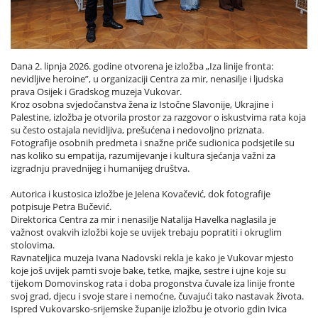
Dana 2. lipnja 2026. godine otvorena je izložba „Iza linije fronta:
nevidljive heroine”, u organizaciji Centra za mir, nenasilje i ljudska
prava Osijek i Gradskog muzeja Vukovar.
Kroz osobna svjedočanstva žena iz Istočne Slavonije, Ukrajine i
Palestine, izložba je otvorila prostor za razgovor o iskustvima rata koja
su često ostajala nevidljiva, prešućena i nedovoljno priznata.
Fotografije osobnih predmeta i snažne priče sudionica podsjetile su
nas koliko su empatija, razumijevanje i kultura sjećanja važni za
izgradnju pravednijeg i humanijeg društva.
Autorica i kustosica izložbe je Jelena Kovačević, dok fotografije
potpisuje Petra Bučević.
Direktorica Centra za mir i nenasilje Natalija Havelka naglasila je
važnost ovakvih izložbi koje se uvijek trebaju popratiti i okruglim
stolovima.
Ravnateljica muzeja Ivana Nadovski rekla je kako je Vukovar mjesto
koje još uvijek pamti svoje bake, tetke, majke, sestre i ujne koje su
tijekom Domovinskog rata i doba progonstva čuvale iza linije fronte
svoj grad, djecu i svoje stare i nemoćne, čuvajući tako nastavak života.
Ispred Vukovarsko-srijemske županije izložbu je otvorio gdin Ivica