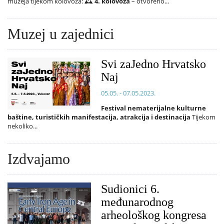
muzeja tijekom kolovoza: 🕰️
4. kolovoza
– otvoreno...
Muzej u zajednici
Svi zaJedno Hrvatsko
Naj
05.05. - 07.05.2023.
Festival nematerijalne kulturne
baštine, turističkih manifestacija, atrakcija i destinacija
Tijekom
nekoliko...
Izdvajamo
Sudionici 6.
međunarodnog
arheološkog kongresa