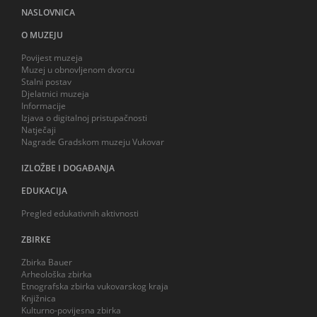
NASLOVNICA
O MUZEJU
Povijest muzeja
Muzej u obnovljenom dvorcu
Stalni postav
Djelatnici muzeja
Informacije
Izjava o digitalnoj pristupačnosti
Natječaji
Nagrade Gradskom muzeju Vukovar
IZLOŽBE I DOGAĐANJA
EDUKACIJA
Pregled edukativnih aktivnosti
ZBIRKE
Zbirka Bauer
Arheološka zbirka
Etnografska zbirka vukovarskog kraja
Knjižnica
Kulturno-povijesna zbirka