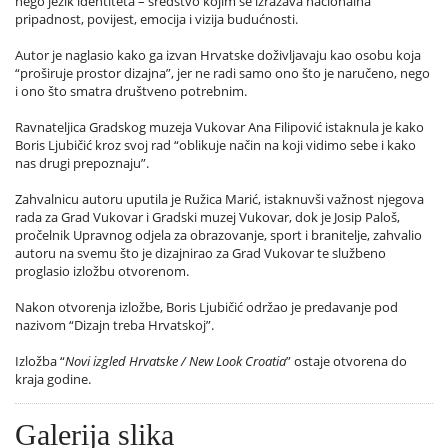
nego jezik identiteta – sredstvo kojim se izražava nacionalna
pripadnost, povijest, emocija i vizija budućnosti.
Autor je naglasio kako ga izvan Hrvatske doživljavaju kao osobu koja
“proširuje prostor dizajna”, jer ne radi samo ono što je naručeno, nego
i ono što smatra društveno potrebnim.
Ravnateljica Gradskog muzeja Vukovar Ana Filipović istaknula je kako
Boris Ljubičić kroz svoj rad “oblikuje način na koji vidimo sebe i kako
nas drugi prepoznaju”.
Zahvalnicu autoru uputila je Ružica Marić, istaknuvši važnost njegova
rada za Grad Vukovar i Gradski muzej Vukovar, dok je Josip Paloš,
pročelnik Upravnog odjela za obrazovanje, sport i branitelje, zahvalio
autoru na svemu što je dizajnirao za Grad Vukovar te službeno
proglasio izložbu otvorenom.
Nakon otvorenja izložbe, Boris Ljubičić održao je predavanje pod
nazivom “Dizajn treba Hrvatskoj”.
Izložba “
Novi izgled Hrvatske / New Look Croatia
” ostaje otvorena do
kraja godine.
Galerija slika