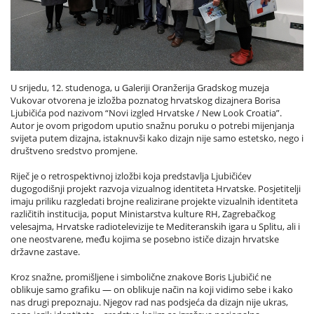
U srijedu, 12. studenoga, u Galeriji Oranžerija Gradskog muzeja
Vukovar otvorena je izložba poznatog hrvatskog dizajnera Borisa
Ljubičića pod nazivom “Novi izgled Hrvatske / New Look Croatia”.
Autor je ovom prigodom uputio snažnu poruku o potrebi mijenjanja
svijeta putem dizajna, istaknuvši kako dizajn nije samo estetsko, nego i
društveno sredstvo promjene.
Riječ je o retrospektivnoj izložbi koja predstavlja Ljubičićev
dugogodišnji projekt razvoja vizualnog identiteta Hrvatske. Posjetitelji
imaju priliku razgledati brojne realizirane projekte vizualnih identiteta
različitih institucija, poput Ministarstva kulture RH, Zagrebačkog
velesajma, Hrvatske radiotelevizije te Mediteranskih igara u Splitu, ali i
one neostvarene, među kojima se posebno ističe dizajn hrvatske
državne zastave.
Kroz snažne, promišljene i simbolične znakove Boris Ljubičić ne
oblikuje samo grafiku — on oblikuje način na koji vidimo sebe i kako
nas drugi prepoznaju. Njegov rad nas podsjeća da dizajn nije ukras,